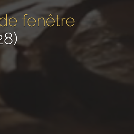
de fenêtre
28)