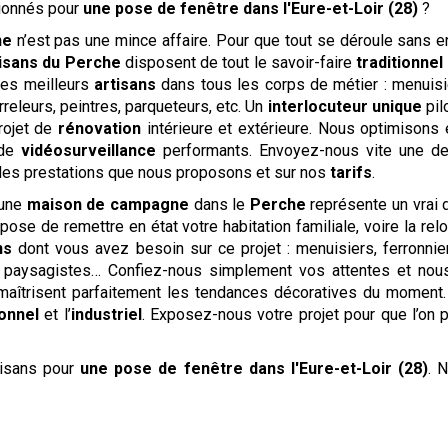
ionnés pour
une pose de fenêtre
dans l'Eure-et-Loir (28)
?
ne
n’est pas une mince affaire. Pour que tout se déroule sans 
tisans du Perche
disposent de tout le savoir-faire
traditionnel
 les meilleurs
artisans
dans tous les corps de métier : menuisie
rreleurs, peintres, parqueteurs, etc. Un
interlocuteur unique
pil
rojet de
rénovation
intérieure et extérieure. Nous optimisons 
 de
vidéosurveillance
performants. Envoyez-nous vite une 
des prestations que nous proposons et sur nos
tarifs
.
 une
maison de campagne
dans le
Perche
représente un vrai d
opose de remettre en état votre habitation familiale, voire la r
ns
dont vous avez besoin sur ce projet : menuisiers, ferronnier
es, paysagistes… Confiez-nous simplement vos attentes et no
aîtrisent parfaitement les tendances décoratives du moment
ionnel
et l’
industriel
. Exposez-nous votre projet pour que l’on 
tisans pour
une pose de fenêtre
dans l'Eure-et-Loir (28)
. 