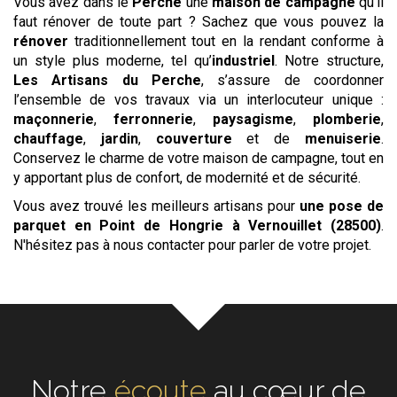
Vous avez dans le
Perche
une
maison de campagne
qu’il
faut rénover de toute part ? Sachez que vous pouvez la
rénover
traditionnellement tout en la rendant conforme à
un style plus moderne, tel qu’
industriel
. Notre structure,
Les Artisans du Perche
, s’assure de coordonner
l’ensemble de vos travaux via un interlocuteur unique :
maçonnerie
,
ferronnerie
,
paysagisme
,
plomberie
,
chauffage
,
jardin
,
couverture
et de
menuiserie
.
Conservez le charme de votre maison de campagne, tout en
y apportant plus de confort, de modernité et de sécurité.
Vous avez trouvé les meilleurs artisans pour
une pose de
parquet en Point de Hongrie
à Vernouillet (28500)
.
N'hésitez pas à nous contacter pour parler de votre projet.
Notre
écoute
au cœur de