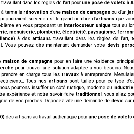
s
travaillant dans les règles de l'art pour
une pose de volets
à A
r à terme la
rénovation
d’une
maison de campagne
ou d’un
jar
i pourraient survenir est le grand nombre d’
artisans
que vous
roblème en vous proposant un
interlocuteur unique
tout au l
rie
,
menuiserie
,
plomberie
,
électricité
,
paysagisme
,
ferron
llance
) à des
artisans
travaillant dans les règles de l’art,
jet. Vous pouvez dès maintenant demander votre
devis
perso
re
maison de campagne
pour en faire une résidence principa
Perche
pour trouver une solution adaptée à vos besoins. Nou
r prendre en charge tous les
travaux
à entreprendre. Menuisier
 électriciens… Tous nos
artisans
sont taillés pour ce type d’o
nous pourrons insuffler un côté rustique, moderne ou
industrie
otre expérience et notre savoir-faire
traditionnel
, vous allez po
pagnie de vos proches. Déposez vite une demande de
devis
sur 
0)
des artisans au travail authentique pour
une pose de volets