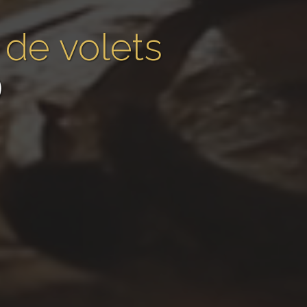
de volets
)