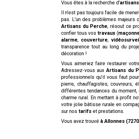
Vous êtes à la recherche d'
artisan
Il n’est pas toujours facile de mene
pas. L’un des problèmes majeurs qu
Artisans du Perche
, résout ce p
confier tous vos
travaux
(
maçonne
alarme
,
couverture
,
vidéosurvei
transparence tout au long du pro
décoration !
Vous aimeriez faire restaurer vot
Adressez-vous aux
Artisans du 
professionnels qu’il vous faut pou
pierre, chauffagistes, couvreurs,
différentes tendances du moment, 
charme rural. En mettant à profit n
votre jolie bâtisse rurale en com
sur nos
tarifs
et prestations.
Vous avez trouvé
à Allonnes (7270