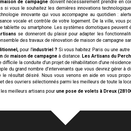
maison de campagne
doivent nécessairement prendre en com
ns si vous le souhaitez les dernières innovations technologiqu
hnologie innovante qui vous accompagne au quotidien : alerte
sance vocale et contrôle de votre logement. De la ville, vous p
tre tablette ou smartphone. Les systèmes domotiques peuvent é
artisans
se donneront du plaisir pour adapter les fonctionnal
ensemble des travaux de rénovation de maison de campagne sans 
ditionnel,
pour l’
industriel ?
Si vous habitez Paris ou une autre g
on
de
maison de campagne
à distance.
Les Artisans du Perc
difficile la conduite d’un projet de réhabilitation d’une résidenc
xemple du grand nombre d’intervenants que vous devrez gérer à dis
 le résultat désiré. Nous vous venons en aide en vous prop
et des ouvriers sélectionnés parmi les meilleurs de toute la loc
les meilleurs artisans pour
une pose de volets
à Dreux (2810