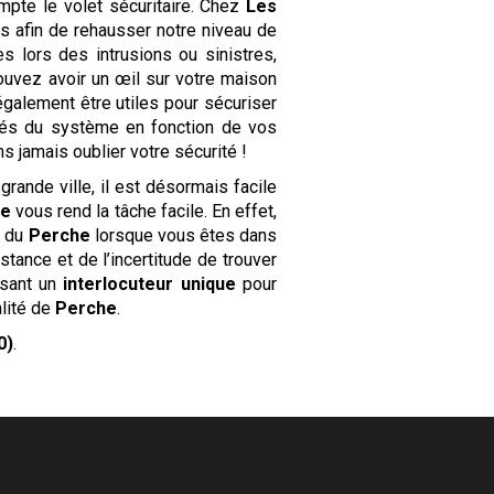
pte le volet sécuritaire. Chez
Les
es afin de rehausser notre niveau de
s lors des intrusions ou sinistres,
ouvez avoir un œil sur votre maison
galement être utiles pour sécuriser
ités du système en fonction de vos
jamais oublier votre sécurité !
rande ville, il est désormais facile
he
vous rend la tâche facile. En effet,
e du
Perche
lorsque vous êtes dans
tance et de l’incertitude de trouver
osant un
interlocuteur unique
pour
alité de
Perche
.
0)
.