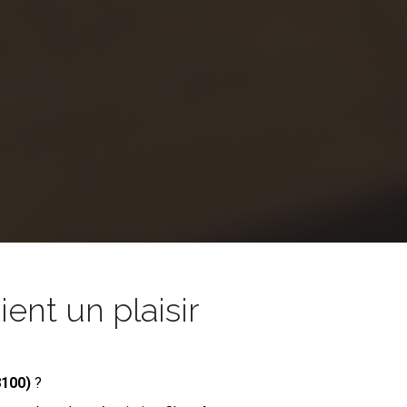
nt un plaisir
8100)
?