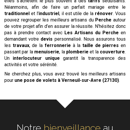
elles s’achètent le plus souvent à des
tarifs
séduisants.
Néanmoins, afin de faire un parfait mariage entre le
traditionnel
et l’
industriel
, il est utile de la
rénover
. Vous
pouvez regrouper les meilleurs artisans du
Perche
autour
de votre projet afin d’en assurer la réussite. N’hésitez donc
pas à prendre contact avec
Les Artisans du Perche
en
demandant votre
devis
personnalisé. Nous assurons tous
les
travaux
, de la
ferronnerie
à la
taille de pierres
en
passant par la
menuiserie
, la
plomberie
et la
couverture
.
Un
interlocuteur unique
garantit la transparence des
activités et votre sérénité.
Ne cherchez plus, vous avez trouvé les meilleurs artisans
pour
une pose de volets
à Verneuil-sur-Avre (27130)
.
Notre
écoute
au cœur de