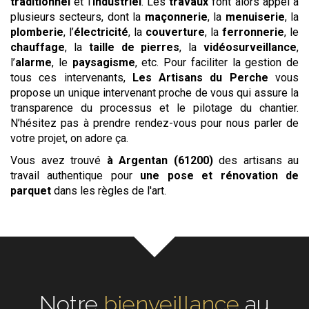
traditionnel
et l'
industriel
. Les
travaux
font alors appel à
plusieurs secteurs, dont la
maçonnerie
, la
menuiserie
, la
plomberie
, l’
électricité
, la
couverture
, la
ferronnerie
, le
chauffage
, la
taille de pierres
, la
vidéosurveillance
,
l’
alarme
, le
paysagisme
, etc. Pour faciliter la gestion de
tous ces intervenants,
Les
Artisans du Perche
vous
propose un unique intervenant proche de vous qui assure la
transparence du processus et le pilotage du chantier.
N’hésitez pas à prendre rendez-vous pour nous parler de
votre projet, on adore ça.
Vous avez trouvé
à Argentan (61200)
des artisans au
travail authentique pour
une pose et rénovation de
parquet
dans les règles de l'art.
Notre
bienveillance
écoute
au cœur