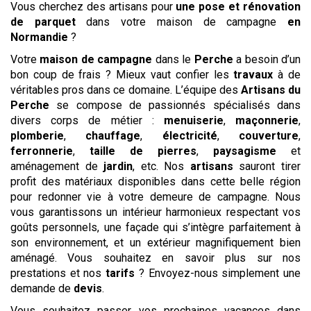
Vous cherchez des artisans pour
une pose et rénovation
de parquet
dans votre maison de campagne
en
Normandie
?
Votre
maison de campagne
dans le
Perche
a besoin d’un
bon coup de frais ? Mieux vaut confier les
travaux
à de
véritables pros dans ce domaine. L’équipe des
Artisans du
Perche
se compose de passionnés spécialisés dans
divers corps de métier :
menuiserie
,
maçonnerie
,
plomberie
,
chauffage
,
électricité
,
couverture
,
ferronnerie
,
taille de pierres
,
paysagisme
et
aménagement de
jardin
, etc. Nos
artisans
sauront tirer
profit des matériaux disponibles dans cette belle région
pour redonner vie à votre demeure de campagne. Nous
vous garantissons un intérieur harmonieux respectant vos
goûts personnels, une façade qui s’intègre parfaitement à
son environnement, et un extérieur magnifiquement bien
aménagé. Vous souhaitez en savoir plus sur nos
prestations et nos
tarifs
? Envoyez-nous simplement une
demande de
devis
.
Vous souhaitez passer vos prochaines vacances dans