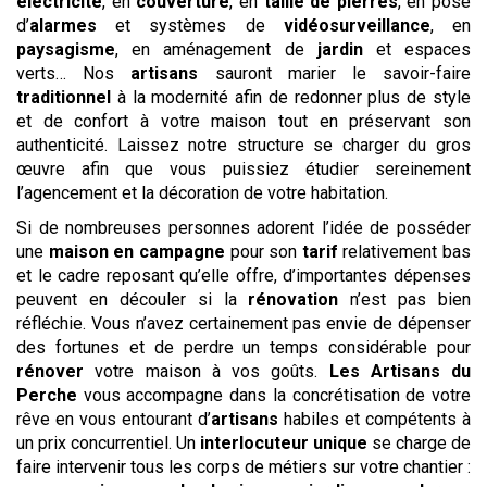
électricité
, en
couverture
, en
taille de pierres
, en pose
d’
alarmes
et systèmes de
vidéosurveillance
, en
paysagisme
, en aménagement de
jardin
et espaces
verts… Nos
artisans
sauront marier le savoir-faire
traditionnel
à la modernité afin de redonner plus de style
et de confort à votre maison tout en préservant son
authenticité. Laissez notre structure se charger du gros
œuvre afin que vous puissiez étudier sereinement
l’agencement et la décoration de votre habitation.
Si de nombreuses personnes adorent l’idée de posséder
une
maison en campagne
pour son
tarif
relativement bas
et le cadre reposant qu’elle offre, d’importantes dépenses
peuvent en découler si la
rénovation
n’est pas bien
réfléchie. Vous n’avez certainement pas envie de dépenser
des fortunes et de perdre un temps considérable pour
rénover
votre maison à vos goûts.
Les Artisans du
Perche
vous accompagne dans la concrétisation de votre
rêve en vous entourant d’
artisans
habiles et compétents à
un prix concurrentiel. Un
interlocuteur unique
se charge de
faire intervenir tous les corps de métiers sur votre chantier :