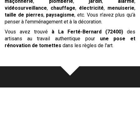
maçonnerie
,
plomberie
,
jardin
,
alarme
,
vidéosurveillance
,
chauffage
,
électricité
,
menuiserie
,
taille de pierres
,
paysagisme
, etc. Vous n’avez plus qu’à
penser à l’emménagement et à la décoration.
Vous avez trouvé
à La Ferté-Bernard (72400)
des
artisans au travail authentique pour
une pose et
rénovation de tomettes
dans les règles de l'art.
Notre
écoute
au cœur de chaque
réalisation