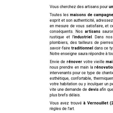
Vous cherchez des artisans pour
un
Toutes les
maisons de campagn
esprit et son authenticité, adress
en mesure de vous satisfaire, et c
conséquents. Nos
artisans
sauron
rustique et l’
industriel
. Dans nos
plombiers, des tailleurs de pierre
savoir-faire
traditionnel
dans ce typ
Notre enseigne saura répondre à to
Envie de
rénover
votre vieille
mai
nous prendre en main la
rénovati
intervenants pour ce type de chant
esthétique, confortable, thermique
votre habitation ou y inculquer un p
vite une demande de
devis
afin qu
plus brefs délais.
Vous avez trouvé
à Vernouillet (
règles de l'art.