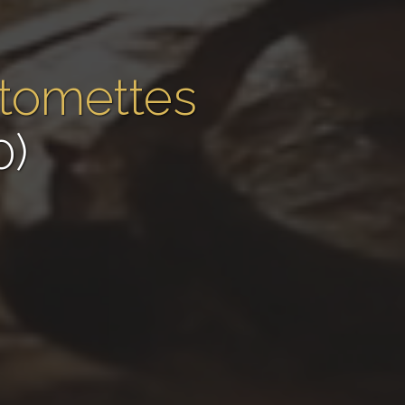
 tomettes
0)