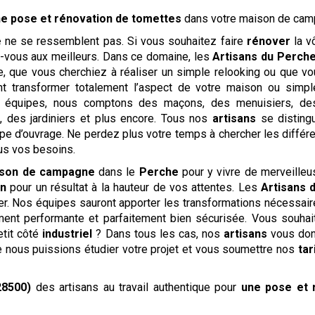
e pose et rénovation de tomettes
dans votre maison de ca
e
ne se ressemblent pas. Si vous souhaitez faire
rénover
la v
ez-vous aux meilleurs. Dans ce domaine, les
Artisans du Perch
e, que vous cherchiez à réaliser un simple relooking ou que 
t transformer totalement l’aspect de votre maison ou simple
 équipes, nous comptons des maçons, des menuisiers, des 
s, des jardiniers et plus encore. Tous nos
artisans
se distingu
e d’ouvrage. Ne perdez plus votre temps à chercher les différen
us vos besoins.
son de campagne
dans le
Perche
pour y vivre de merveilleu
on
pour un résultat à la hauteur de vos attentes. Les
Artisans 
ier. Nos équipes sauront apporter les transformations nécessai
ment performante et parfaitement bien sécurisée. Vous souhai
etit côté
industriel
? Dans tous les cas, nos
artisans
vous don
e nous puissions étudier votre projet et vous soumettre nos
tar
28500)
des artisans au travail authentique pour
une pose et 