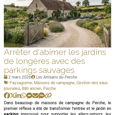
Arrêter d'abîmer les jardins
de longères avec des
parkings sauvages
Date
Publié
2 mars 2026
Les Artisans du Perche
:
Tags
par
Paysagisme
,
Maisons de campagne
,
Gestion des eaux
:
pluviales
,
Bâti ancien
,
Perche
Dans beaucoup de maisons de campagne du Perche, le
premier réflexe a été de transformer l'entrée et le jardin en
parking
improvisé pour supporter les allers-retours, les