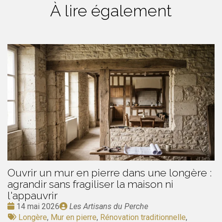
À lire également
Ouvrir un mur en pierre dans une longère :
agrandir sans fragiliser la maison ni
l'appauvrir
Date
Publié
14 mai 2026
Les Artisans du Perche
:
Tags
par
Longère
,
Mur en pierre
,
Rénovation traditionnelle
,