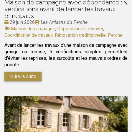
Maison de campagne avec dépendance : 5
vérifications avant de lancer les travaux
principaux
Date
Publié
29 juin 2026
Les Artisans du Perche
:
Tags
par
Maison de campagne
,
Dépendance à rénover
,
:
Coordination de travaux
,
Rénovation traditionnelle
,
Perche
Avant de lancer les travaux d'une maison de campagne avec
grange ou remise, 5 vérifications simples permettent
d'éviter les reprises, les surcoûts et les mauvais ordres de
priorité.
Lire la suite