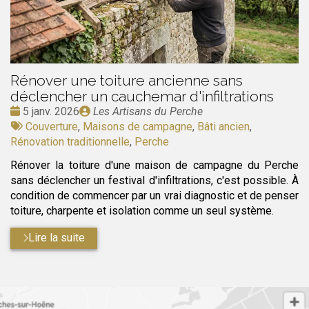
Rénover une toiture ancienne sans
déclencher un cauchemar d'infiltrations
Date
Publié
5 janv. 2026
Les Artisans du Perche
:
Tags
par
Couverture
,
Maisons de campagne
,
Bâti ancien
,
:
Rénovation traditionnelle
,
Perche
Rénover la toiture d'une maison de campagne du Perche
sans déclencher un festival d'infiltrations, c'est possible. À
condition de commencer par un vrai diagnostic et de penser
toiture, charpente et isolation comme un seul système.
Lire la suite