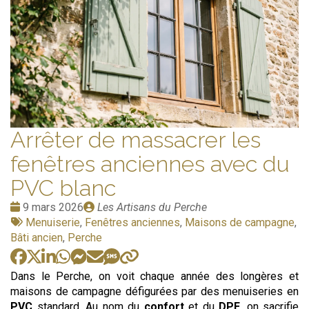
Arrêter de massacrer les
fenêtres anciennes avec du
PVC blanc
Date
Publié
9 mars 2026
Les Artisans du Perche
:
Tags
par
Menuiserie
,
Fenêtres anciennes
,
Maisons de campagne
,
:
Bâti ancien
,
Perche
Dans le Perche, on voit chaque année des longères et
maisons de campagne défigurées par des menuiseries en
PVC
standard. Au nom du
confort
et du
DPE
, on sacrifie