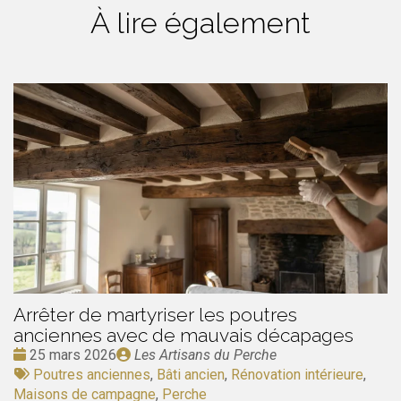
À lire également
Arrêter de martyriser les poutres
anciennes avec de mauvais décapages
Date
Publié
25 mars 2026
Les Artisans du Perche
:
Tags
par
Poutres anciennes
,
Bâti ancien
,
Rénovation intérieure
,
:
Maisons de campagne
,
Perche