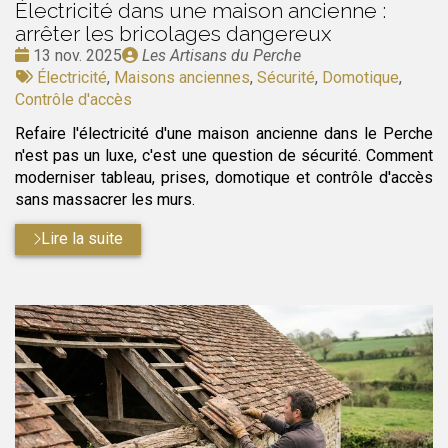
Électricité dans une maison ancienne :
arrêter les bricolages dangereux
Date
Publié
13 nov. 2025
Les Artisans du Perche
:
Tags
par
Électricité
,
Maisons anciennes
,
Sécurité
,
Domotique
,
:
Contrôle d'accès
Refaire l'électricité d'une maison ancienne dans le Perche
n'est pas un luxe, c'est une question de sécurité. Comment
moderniser tableau, prises, domotique et contrôle d'accès
sans massacrer les murs.
Lire la suite