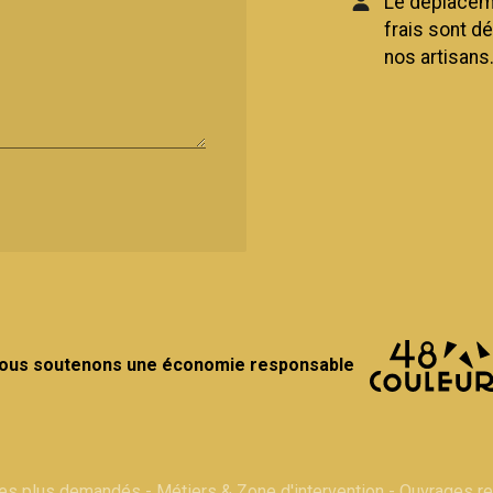
Le déplaceme
frais sont d
nos artisans
ous soutenons une économie responsable
les plus demandés
-
Métiers & Zone d'intervention
-
Ouvrages r