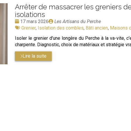
Arrêter de massacrer les greniers 
isolations
Date
Publié
17 mars 2026
Les Artisans du Perche
:
Tags
par
Grenier
,
Isolation des combles
,
Bâti ancien
,
Maisons 
:
Isoler le grenier d'une longère du Perche à la va-vite, c'
charpente. Diagnostic, choix de matériaux et stratégie vr
Lire la suite