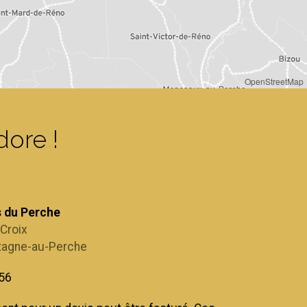
OpenStreetMap
dore !
s du Perche
-Croix
tagne-au-Perche
 56