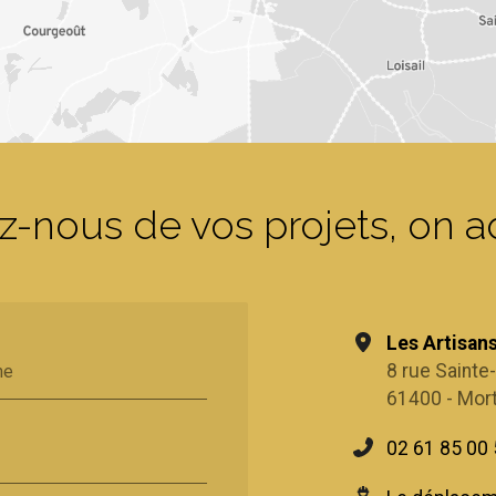
z-nous de vos projets, on a
Les Artisan
8 rue Sainte
ne
61400 - Mor
02 61 85 00