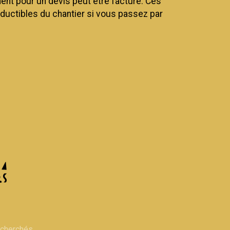
nt pour un devis peut être facturé. Ces
éductibles du chantier si vous passez par
.
echerchés