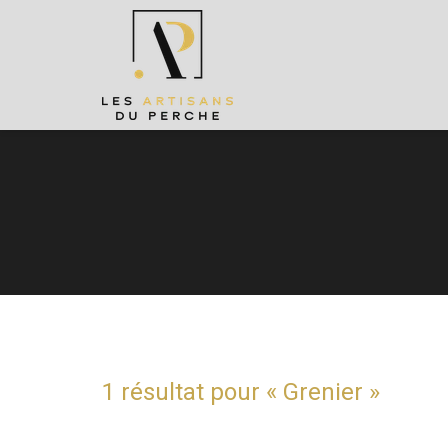
1 résultat pour «
Grenier
»