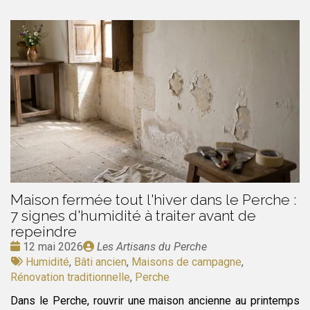
Maison fermée tout l'hiver dans le Perche :
7 signes d'humidité à traiter avant de
repeindre
Date
Publié
12 mai 2026
Les Artisans du Perche
:
Tags
par
Humidité
,
Bâti ancien
,
Maisons de campagne
,
:
Rénovation traditionnelle
,
Perche
Dans le Perche, rouvrir une maison ancienne au printemps