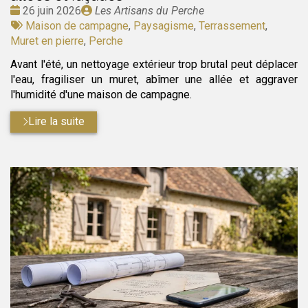
Date
Publié
26 juin 2026
Les Artisans du Perche
:
Tags
par
Maison de campagne
,
Paysagisme
,
Terrassement
,
:
Muret en pierre
,
Perche
Avant l'été, un nettoyage extérieur trop brutal peut déplacer
l'eau, fragiliser un muret, abîmer une allée et aggraver
l'humidité d'une maison de campagne.
Lire la suite