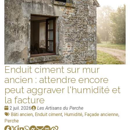
Enduit ciment sur mur
ancien : attendre encore
peut aggraver l'humidité et
la facture
Date
Publié
2 juil. 2026
Les Artisans du Perche
:
Tags
par
Bâti ancien
,
Enduit ciment
,
Humidité
,
Façade ancienne
,
:
Perche