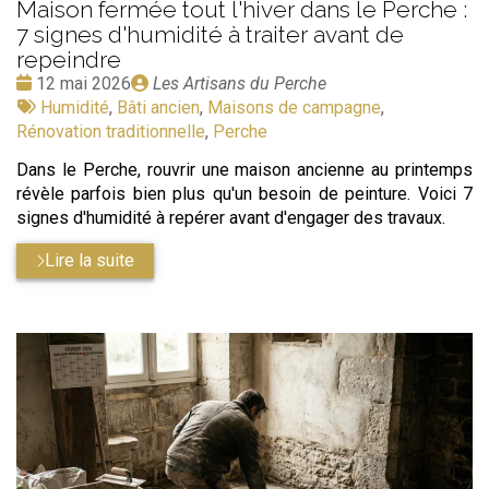
Maison fermée tout l'hiver dans le Perche :
7 signes d'humidité à traiter avant de
repeindre
Date
Publié
12 mai 2026
Les Artisans du Perche
:
Tags
par
Humidité
,
Bâti ancien
,
Maisons de campagne
,
:
Rénovation traditionnelle
,
Perche
Dans le Perche, rouvrir une maison ancienne au printemps
révèle parfois bien plus qu'un besoin de peinture. Voici 7
signes d'humidité à repérer avant d'engager des travaux.
Lire la suite