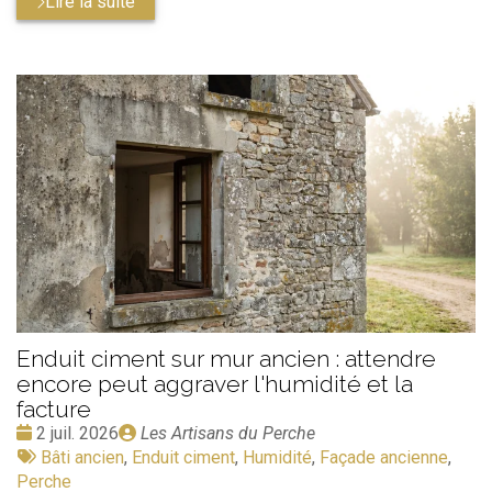
Lire la suite
Enduit ciment sur mur ancien : attendre
encore peut aggraver l'humidité et la
facture
Date
Publié
2 juil. 2026
Les Artisans du Perche
:
Tags
par
Bâti ancien
,
Enduit ciment
,
Humidité
,
Façade ancienne
,
:
Perche