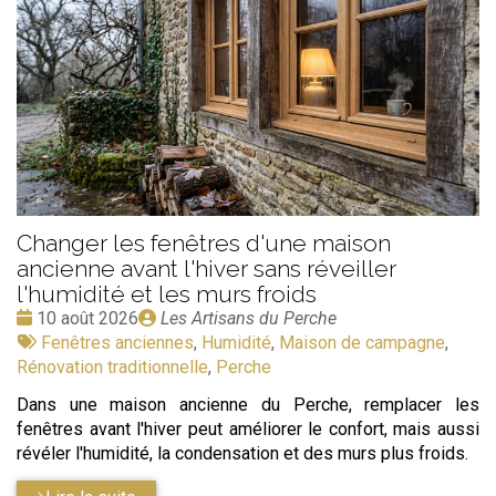
Changer les fenêtres d'une maison
ancienne avant l'hiver sans réveiller
l'humidité et les murs froids
Date
Publié
10 août 2026
Les Artisans du Perche
:
Tags
par
Fenêtres anciennes
,
Humidité
,
Maison de campagne
,
:
Rénovation traditionnelle
,
Perche
Dans une maison ancienne du Perche, remplacer les
fenêtres avant l'hiver peut améliorer le confort, mais aussi
révéler l'humidité, la condensation et des murs plus froids.