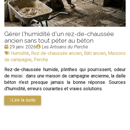
Gérer l'humidité d'un rez-de-chaussée
ancien sans tout péter au béton
Date
Publié
29 janv. 2026
Les Artisans du Perche
:
Tags
par
Humidité
,
Rez-de-chaussée ancien
,
Bâti ancien
,
Maisons
:
de campagne
,
Perche
Rez-de-chaussée humide, plinthes qui pourrissent, odeur
de moisi : dans une maison de campagne ancienne, la dalle
béton n'est presque jamais la bonne réponse. Sources
d'humidité, erreurs courantes et vraies solutions.
Lire la suite