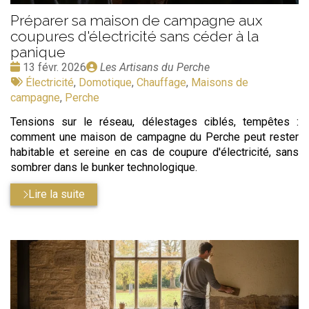
Préparer sa maison de campagne aux
coupures d'électricité sans céder à la
panique
Date
Publié
13 févr. 2026
Les Artisans du Perche
:
Tags
par
Électricité
,
Domotique
,
Chauffage
,
Maisons de
:
campagne
,
Perche
Tensions sur le réseau, délestages ciblés, tempêtes :
comment une maison de campagne du Perche peut rester
habitable et sereine en cas de coupure d'électricité, sans
sombrer dans le bunker technologique.
Lire la suite