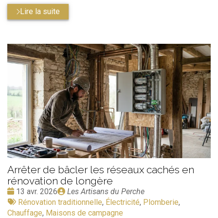
Lire la suite
Arrêter de bâcler les réseaux cachés en
rénovation de longère
Date
Publié
13 avr. 2026
Les Artisans du Perche
:
Tags
par
Rénovation traditionnelle
,
Électricité
,
Plomberie
,
:
Chauffage
,
Maisons de campagne