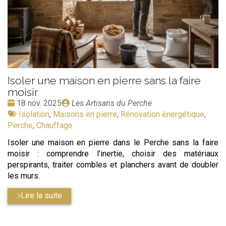
Isoler une maison en pierre sans la faire
moisir
Date
Publié
18 nov. 2025
Les Artisans du Perche
:
Tags
par
Isolation
,
Maisons en pierre
,
Rénovation énergétique
,
:
Perche
,
Chauffage
Isoler une maison en pierre dans le Perche sans la faire
moisir : comprendre l'inertie, choisir des matériaux
perspirants, traiter combles et planchers avant de doubler
les murs.
Lire la suite