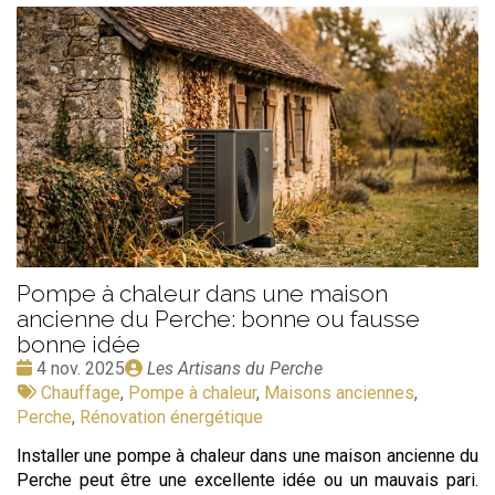
Pompe à chaleur dans une maison
ancienne du Perche: bonne ou fausse
bonne idée
Date
Publié
4 nov. 2025
Les Artisans du Perche
:
Tags
par
Chauffage
,
Pompe à chaleur
,
Maisons anciennes
,
:
Perche
,
Rénovation énergétique
Installer une pompe à chaleur dans une maison ancienne du
Perche peut être une excellente idée ou un mauvais pari.