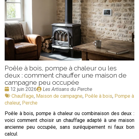
Poêle à bois, pompe à chaleur ou les
deux : comment chauffer une maison de
campagne peu occupée
Date
Publié
12 juin 2026
Les Artisans du Perche
:
Tags
par
Chauffage
,
Maison de campagne
,
Poêle à bois
,
Pompe à
:
chaleur
,
Perche
Poêle à bois, pompe à chaleur ou combinaison des deux :
voici comment choisir un chauffage adapté à une maison
ancienne peu occupée, sans suréquipement ni faux bon
calcul.