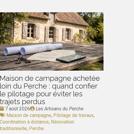
Maison de campagne achetée
loin du Perche : quand confier
le pilotage pour éviter les
trajets perdus
Date
Publié
7 août 2026
Les Artisans du Perche
:
Tags
par
Maison de campagne
,
Pilotage de travaux
,
:
Coordination à distance
,
Rénovation
traditionnelle
,
Perche