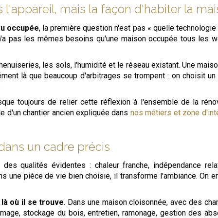
s l'appareil, mais la façon d'habiter la ma
eu occupée
, la première question n'est pas « quelle technologie
 n'a pas les mêmes besoins qu'une maison occupée tous les w
 menuiseries, les sols, l'humidité et le réseau existant. Une mais
isément là que beaucoup d'arbitrages se trompent : on choisit u
.
que toujours de relier cette réflexion à l'ensemble de la rénov
le d'un chantier ancien expliquée dans
nos métiers et zone d'int
 dans un cadre précis
des qualités évidentes : chaleur franche, indépendance rel
ns une pièce de vie bien choisie, il transforme l'ambiance. On e
d
là où il se trouve
. Dans une maison cloisonnée, avec des chamb
umage, stockage du bois, entretien, ramonage, gestion des abse