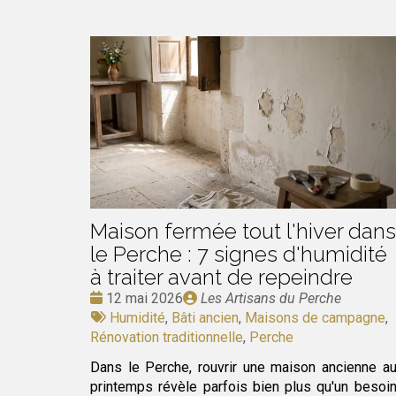
Maison fermée tout l'hiver dans
le Perche : 7 signes d'humidité
à traiter avant de repeindre
Date
Publié
12 mai 2026
Les Artisans du Perche
:
Tags
par
Humidité
,
Bâti ancien
,
Maisons de campagne
,
:
Rénovation traditionnelle
,
Perche
Dans le Perche, rouvrir une maison ancienne a
printemps révèle parfois bien plus qu'un besoi