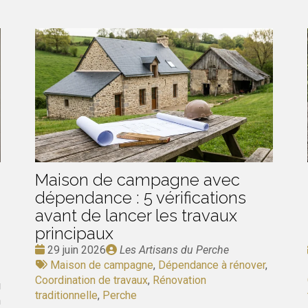
Maison de campagne avec
dépendance : 5 vérifications
avant de lancer les travaux
principaux
Date
Publié
29 juin 2026
Les Artisans du Perche
:
Tags
par
Maison de campagne
,
Dépendance à rénover
,
:
Coordination de travaux
,
Rénovation
u
traditionnelle
,
Perche
n