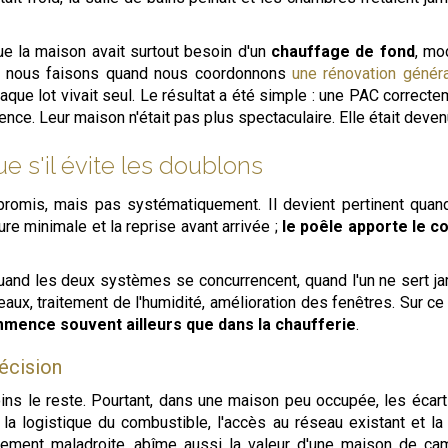
que la maison avait surtout besoin d'un
chauffage de fond
, mo
ue nous faisons quand nous coordonnons
une rénovation génér
que lot vivait seul. Le résultat a été simple : une PAC correcte
ence. Leur maison n'était pas plus spectaculaire. Elle était deven
e s'il évite les doublons
omis, mais pas systématiquement. Il devient pertinent quand
ture minimale et la reprise avant arrivée ;
le poêle apporte le c
 quand les deux systèmes se concurrencent, quand l'un ne sert jam
aux, traitement de l'humidité, amélioration des fenêtres. Sur ce p
mence souvent ailleurs que dans la chaufferie
.
écision
oins le reste. Pourtant, dans une maison peu occupée, les écar
la logistique du combustible, l'accès au réseau existant et la 
ellement maladroite, abîme aussi la valeur d'une maison de cam