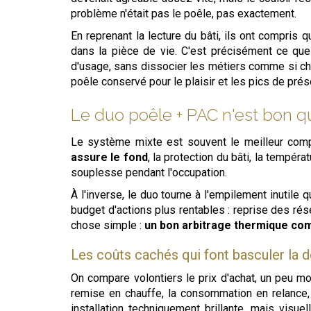
problème n'était pas le poêle, pas exactement.
En reprenant la lecture du bâti, ils ont compris 
dans la pièce de vie. C'est précisément ce q
d'usage, sans dissocier les métiers comme si cha
poêle conservé pour le plaisir et les pics de prés
Le duo poêle + PAC n'est bon qu
Le système mixte est souvent le meilleur compr
assure le fond
, la protection du bâti, la tempéra
souplesse pendant l'occupation.
À l'inverse, le duo tourne à l'empilement inutile
budget d'actions plus rentables : reprise des rése
chose simple :
un bon arbitrage thermique com
Les coûts cachés qui font basculer la d
On compare volontiers le prix d'achat, un peu m
remise en chauffe, la consommation en relance, 
installation techniquement brillante, mais visu