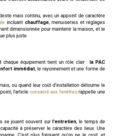
deste mais continu, avec un appoint de caractère
ale
incluant
chauffage
, menuiseries et réglages
ment dimensionnée pour maintenir la maison, et le
ue plus juste.
 chaque équipement tient un rôle clair :
la PAC
onfort immédiat
, le rayonnement et une forme de
ais, ou quand leur coût d'installation détourne le
oint, l'article
consacré aux fenêtres
rappelle une
ts se jouent souvent sur
l'entretien
, le temps de
capacité à préserver le caractère des lieux. Une
pagne. C'est plus fréquent qu'on ne le croit, et