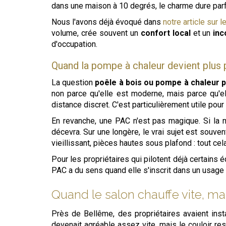
dans une maison à 10 degrés, le charme dure parfoi
Nous l'avons déjà évoqué dans
notre article sur 
volume, crée souvent un
confort local
et un
inc
d'occupation.
Quand la pompe à chaleur devient plus p
La question
poêle à bois ou pompe à chaleur 
non parce qu'elle est moderne, mais parce qu'
distance discret. C'est particulièrement utile pour
En revanche, une PAC n'est pas magique. Si la m
décevra. Sur une longère, le vrai sujet est souven
vieillissant, pièces hautes sous plafond : tout c
Pour les propriétaires qui pilotent déjà certains 
PAC a du sens quand elle s'inscrit dans un usag
Quand le salon chauffe vite, m
Près de Bellême, des propriétaires avaient ins
devenait agréable assez vite, mais le couloir rest