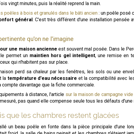
s vingt minutes, puis la réalité reprend la main.
les poêles à bois et granulés dans le bâti ancien
: un poêle posé c
onfort général
. C'est très différent d'une installation pensée a
ertinente qu'on ne l'imagine
pour une maison ancienne
est souvent mal posée. Dans le Per
elle permet un
maintien hors gel intelligent
, une remise en te
 ceux qui n'habitent pas sur place.
aison perd sa chaleur par les fenêtres, les sols ou une enve
t la
température d'eau nécessaire
et la compatibilité avec l
ela compte davantage que la fiche commerciale.
équipements à distance, l'article
sur la maison de campagne vide
e mesuré, pas quand elle compense seule tous les défauts d'une
ais que les chambres restent glacées
tallé un beau poêle en fonte dans la pièce principale d'une l
ait froid, la salle de bains peinait et les chambres n'étaient j