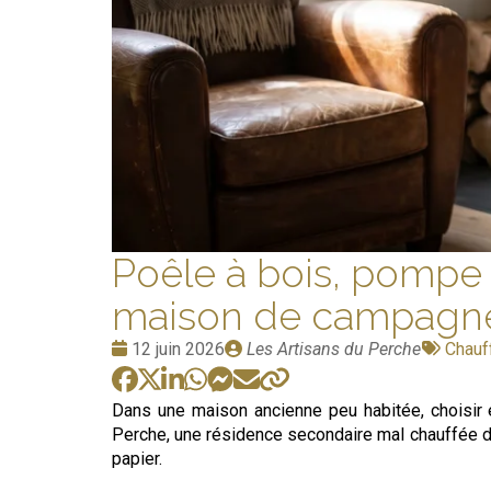
Poêle à bois, pompe 
maison de campagn
Date
Publié
Tags
12 juin 2026
Les Artisans du Perche
Chauf
:
par
:
Dans une maison ancienne peu habitée, choisir
Perche, une résidence secondaire mal chauffée de
papier.