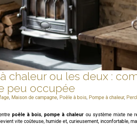
à chaleur ou les deux : co
e peu occupée
fage
,
Maison de campagne
,
Poêle à bois
,
Pompe à chaleur
,
Perc
 entre
poêle à bois
,
pompe à chaleur
ou système mixte ne rel
vient vite coûteuse, humide et, curieusement, inconfortable, ma