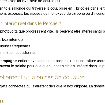
aptée, avec un inverseur de source sûr
tôle, rallonge qui traverse la cour, prise en T bricolée dans le t
ons exposés, les risques de monoxyde de carbone ou d'incendie
: intérêt réel dans le Perche ?
hotovoltaïque progressent vite. Ils peuvent être intéressants p
o, box internet)
oupures fréquentes
sommation quotidienne
 campagne
entière avec quelques panneaux sur une toiture ancien
souvent le solaire pour quelques usages ciblés, intégré dans un p
ellement utile en cas de coupure
ets connectés qui s'arrêtent dès que la box clignote. La domotiq
es