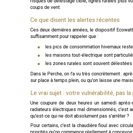
risques de délestage ciblé, lignes rurales plus v
coups de vent.
Ce que disent les alertes récentes
Ces deux dernières années, le dispositif Ecowatt
suffisamment pour rappeler que :
les pics de consommation hivernaux reste
les maisons tout-électrique sont particu
les zones rurales sont souvent délestées
Dans le Perche, on l'a vu très concrètement : ap
sur place à temps plein, ou qu'on laisse une ma
Le vrai sujet : votre vulnérabilité, pas l
Une coupure de deux heures un samedi après-m
radiateurs électriques mal dimensionnés, c'est 
qu'est-ce qui ne doit absolument pas s'arrêter ?
Pour certains, c'est la chaudière fioul avec circu
priorités qu'on commence réellement à concevoir 