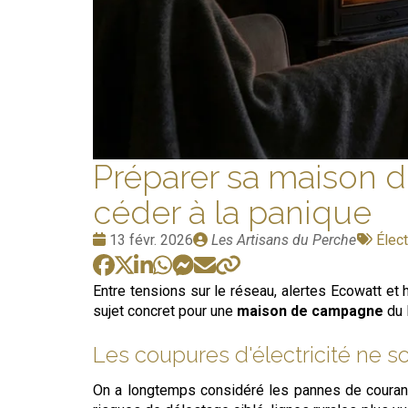
Préparer sa maison d
céder à la panique
Date
Publié
Tags
13 févr. 2026
Les Artisans du Perche
Élect
:
par
:
Entre tensions sur le réseau, alertes Ecowatt et 
sujet concret pour une
maison de campagne
du 
Les coupures d'électricité ne s
On a longtemps considéré les pannes de courant