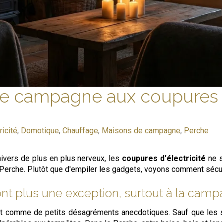
e campagne aux coupures d
ricité
,
Domotique
,
Chauffage
,
Maisons de campagne
,
Perche
hivers de plus en plus nerveux, les
coupures d'électricité
ne s
Perche. Plutôt que d'empiler les gadgets, voyons comment sécu
ont plus une exception, surtout à la cam
 comme de petits désagréments anecdotiques. Sauf que les sig