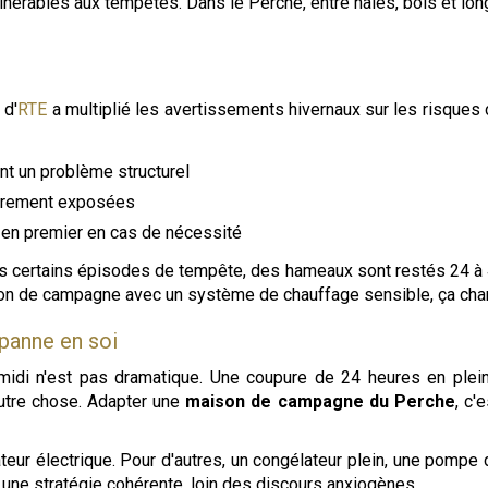
ulnérables aux tempêtes. Dans le Perche, entre haies, bois et l
 d'
RTE
a multiplié les avertissements hivernaux sur les risques 
nt un problème structurel
lièrement exposées
 en premier en cas de nécessité
rès certains épisodes de tempête, des hameaux sont restés 24 à 4
ison de campagne avec un système de chauffage sensible, ça cha
a panne en soi
idi n'est pas dramatique. Une coupure de 24 heures en plein
autre chose. Adapter une
maison de campagne du Perche
, c'
lateur électrique. Pour d'autres, un congélateur plein, une pompe d
une stratégie cohérente, loin des discours anxiogènes.