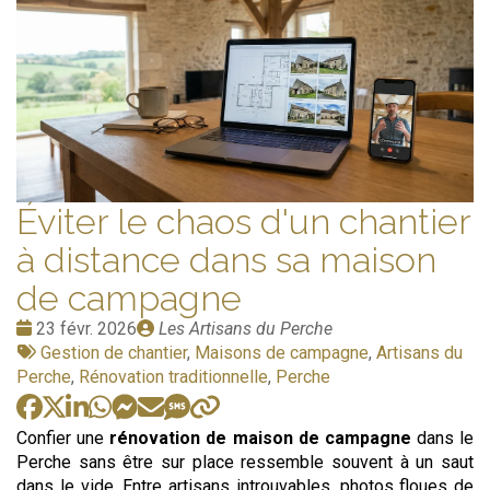
Éviter le chaos d'un chantier
à distance dans sa maison
de campagne
Date
Publié
23 févr. 2026
Les Artisans du Perche
:
Tags
par
Gestion de chantier
,
Maisons de campagne
,
Artisans du
:
Perche
,
Rénovation traditionnelle
,
Perche
Confier une
rénovation de maison de campagne
dans le
Perche sans être sur place ressemble souvent à un saut
dans le vide. Entre artisans introuvables, photos floues de