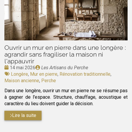
Ouvrir un mur en pierre dans une longère :
agrandir sans fragiliser la maison ni
l'appauvrir
Date
Publié
14 mai 2026
Les Artisans du Perche
:
Tags
par
Longère
,
Mur en pierre
,
Rénovation traditionnelle
,
:
Maison ancienne
,
Perche
Dans une longère, ouvrir un mur en pierre ne se résume pas
à gagner de l'espace. Structure, chauffage, acoustique et
caractère du lieu doivent guider la décision.
Lire la suite