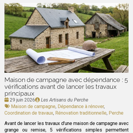
Maison de campagne avec dépendance : 5
vérifications avant de lancer les travaux
principaux
Date
Publié
29 juin 2026
Les Artisans du Perche
:
Tags
par
Maison de campagne
,
Dépendance à rénover
,
:
Coordination de travaux
,
Rénovation traditionnelle
,
Perche
Avant de lancer les travaux d'une maison de campagne avec
grange ou remise, 5 vérifications simples permettent