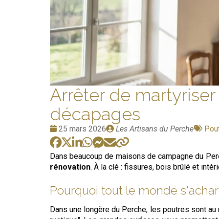
Arrêter de martyrise
décapages
Date
Publié
Tag
25 mars 2026
Les Artisans du Perche
Pou
:
par
:
Dans beaucoup de maisons de campagne du Per
rénovation
. À la clé : fissures, bois brûlé et in
Pourquoi tout le monde s'achar
Dans une longère du Perche, les poutres sont au mil