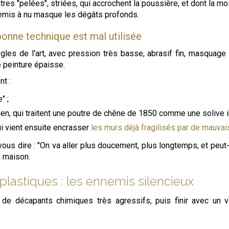
s "pelées", striées, qui accrochent la poussière, et dont la mo
 remis à nu masque les dégâts profonds.
onne technique est mal utilisée
gles de l'art, avec pression très basse, abrasif fin, masquage
 peinture épaisse.
t :
" ;
cien, qui traitent une poutre de chêne de 1850 comme une solive i
ui vient ensuite encrasser
les murs déjà fragilisés par de mauvai
us dire : "On va aller plus doucement, plus longtemps, et peut-
a maison.
lastiques : les ennemis silencieux
 de décapants chimiques très agressifs, puis finir avec un v