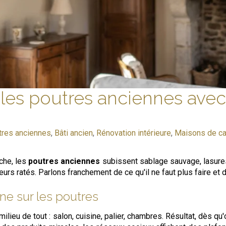
r les poutres anciennes ave
s
tres anciennes
,
Bâti ancien
,
Rénovation intérieure
,
Maisons de c
che, les
poutres anciennes
subissent sablage sauvage, lasure
térieurs ratés. Parlons franchement de ce qu'il ne faut plus faire e
ne sur les poutres
ieu de tout : salon, cuisine, palier, chambres. Résultat, dès qu'on