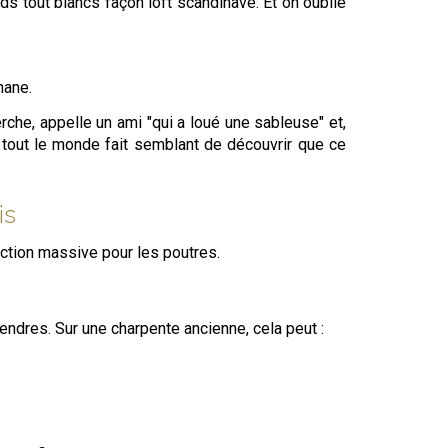
s tout blancs façon loft scandinave. Et on oublie
hane.
he, appelle un ami "qui a loué une sableuse" et,
et tout le monde fait semblant de découvrir que ce
is
ction massive pour les poutres.
endres. Sur une charpente ancienne, cela peut :