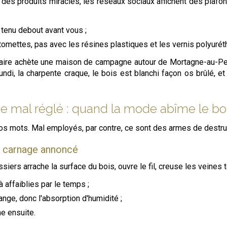
des produits miracles, les réseaux sociaux affichent des plafond
 tenu debout avant vous ;
es tomettes, pas avec les résines plastiques et les vernis polyurét
taire achète une maison de campagne autour de Mortagne-au-Perc
undi, la charpente craque, le bois est blanchi façon os brûlé, 
 mal réglé : quand la mode abîme le bo
s mots. Mal employés, par contre, ce sont des armes de destru
e carnage annoncé
ers arrache la surface du bois, ouvre le fil, creuse les veines t
 affaiblies par le temps ;
nge, donc l'absorption d'humidité ;
e ensuite.