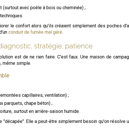
it (surtout avec poêle à bois ou cheminée) ;
techniques.
orer le confort alors qu'ils créaient simplement des poches d'a
 d'un
conduit de fumée mal géré
.
diagnostic, stratégie, patience
 solution est de ne rien faire. C'est faux. Une maison de camp
de, même simple.
mble
montées capillaires, ventilation) ;
ux parquets, chape béton) ;
toiture, surtout en arrière-saison humide.
e "décapée". Elle a peut-être simplement besoin qu'on résolve 