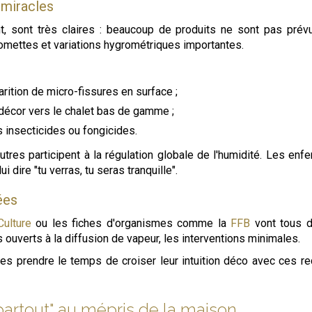
 miracles
nt, sont très claires : beaucoup de produits ne sont pas pré
tomettes et variations hygrométriques importantes.
arition de micro-fissures en surface ;
e décor vers le chalet bas de gamme ;
s insecticides ou fongicides.
tres participent à la régulation globale de l'humidité. Les enf
i dire "tu verras, tu seras tranquille".
ées
Culture
ou les fiches d'organismes comme la
FFB
vont tous d
s ouverts à la diffusion de vapeur, les interventions minimales.
étaires prendre le temps de croiser leur intuition déco avec ce
partout" au mépris de la maison