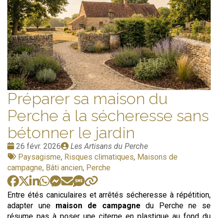
Préparer sa maison du
Perche à la sécheresse sans
bétonner le jardin
Date
Publié
26 févr. 2026
Les Artisans du Perche
:
Tags
par
Paysagisme
,
Risques climatiques
,
Maisons de
:
campagne
,
Bâti ancien
,
Perche
Entre étés caniculaires et arrêtés sécheresse à répétition,
adapter une
maison de campagne
du Perche ne se
résume pas à poser une citerne en plastique au fond du