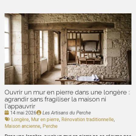
Ouvrir un mur en pierre dans une longère :
agrandir sans fragiliser la maison ni
l'appauvrir
Date
Publié
14 mai 2026
Les Artisans du Perche
:
Tags
par
Longère
,
Mur en pierre
,
Rénovation traditionnelle
,
:
Maison ancienne
,
Perche