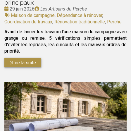
principaux
Date
Publié
29 juin 2026
Les Artisans du Perche
:
Tags
par
Maison de campagne
,
Dépendance à rénover
,
:
Coordination de travaux
,
Rénovation traditionnelle
,
Perche
Avant de lancer les travaux d'une maison de campagne avec
grange ou remise, 5 vérifications simples permettent
d'éviter les reprises, les surcoûts et les mauvais ordres de
priorité.
Lire la suite