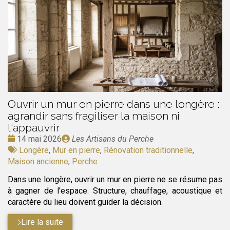
Ouvrir un mur en pierre dans une longère :
agrandir sans fragiliser la maison ni
l'appauvrir
Date
Publié
14 mai 2026
Les Artisans du Perche
:
Tags
par
Longère
,
Mur en pierre
,
Rénovation traditionnelle
,
:
Maison ancienne
,
Perche
Dans une longère, ouvrir un mur en pierre ne se résume pas
à gagner de l'espace. Structure, chauffage, acoustique et
caractère du lieu doivent guider la décision.
Lire la suite