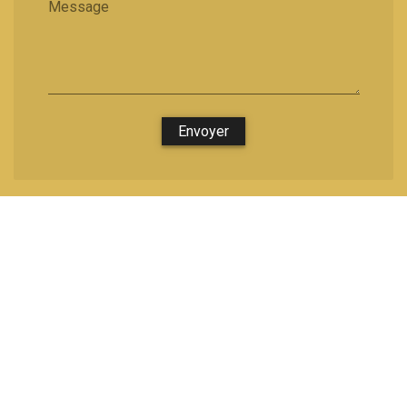
Message
Envoyer
Nous soutenons une économie responsable
Métiers les plus demandés
-
Métiers & Zone d'intervention
-
Ouvrages recherchés