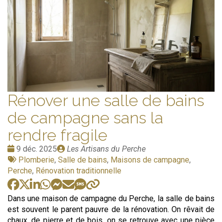
Rénover une salle de bains
de campagne sans la
rendre fragile
Date
Publié
9 déc. 2025
Les Artisans du Perche
:
Tags
par
Plomberie
,
Salle de bains
,
Maisons de campagne
,
:
Perche
,
Rénovation traditionnelle
Dans une maison de campagne du Perche, la salle de bains
est souvent le parent pauvre de la rénovation. On rêvait de
chaux, de pierre et de bois, on se retrouve avec une pièce