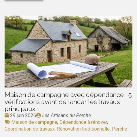
Maison de campagne avec dépendance : 5
vérifications avant de lancer les travaux
principaux
Date
Publié
29 juin 2026
Les Artisans du Perche
:
Tags
par
Maison de campagne
,
Dépendance à rénover
,
:
Coordination de travaux
,
Rénovation traditionnelle
,
Perche