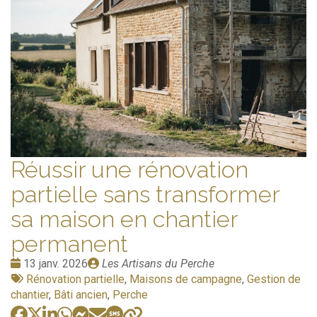
Réussir une rénovation
partielle sans transformer
sa maison en chantier
permanent
Date
Publié
13 janv. 2026
Les Artisans du Perche
:
Tags
par
Rénovation partielle
,
Maisons de campagne
,
Gestion de
:
chantier
,
Bâti ancien
,
Perche