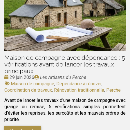
Maison de campagne avec dépendance : 5
vérifications avant de lancer les travaux
principaux
Date
Publié
29 juin 2026
Les Artisans du Perche
:
Tags
par
Maison de campagne
,
Dépendance à rénover
,
:
Coordination de travaux
,
Rénovation traditionnelle
,
Perche
Avant de lancer les travaux d'une maison de campagne avec
grange ou remise, 5 vérifications simples permettent
d'éviter les reprises, les surcoûts et les mauvais ordres de
priorité.