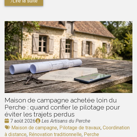
Lire la suite
Maison de campagne achetée loin du
Perche : quand confier le pilotage pour
éviter les trajets perdus
Date
Publié
7 août 2026
Les Artisans du Perche
:
Tags
par
Maison de campagne
,
Pilotage de travaux
,
Coordination
:
à distance
,
Rénovation traditionnelle
,
Perche