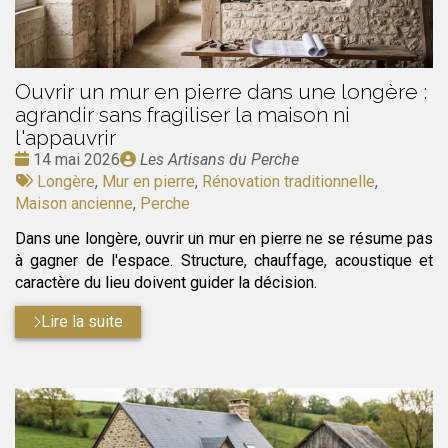
Ouvrir un mur en pierre dans une longère :
agrandir sans fragiliser la maison ni
l'appauvrir
Date
Publié
14 mai 2026
Les Artisans du Perche
:
Tags
par
Longère
,
Mur en pierre
,
Rénovation traditionnelle
,
:
Maison ancienne
,
Perche
Dans une longère, ouvrir un mur en pierre ne se résume pas
à gagner de l'espace. Structure, chauffage, acoustique et
caractère du lieu doivent guider la décision.
Lire la suite